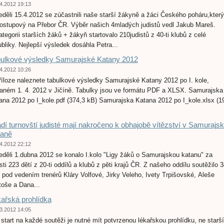
4.2012 19:13
eděli 15.4.2012 se zúčastnili naše starší žákyně a žáci Českého poháru,který
postupový na Přebor ČR. Výběr našich 4mladých judistů vedl Jakub Mareš.
ategorii starších žáků + žákyň startovalo 210judistů z 40-ti klubů z celé
ubliky. Nejlepší výsledek dosáhla Petra...
ulkové výsledky Samurajské Katany 2012
4.2012 10:26
říloze naleznete tabulkové výsledky Samurajské Katany 2012 po I. kole,
aném 1. 4. 2012 v Jičíně. Tabulky jsou ve formátu PDF a XLSX. Samurajska
ana 2012 po I_kole.pdf (374,3 kB) Samurajska Katana 2012 po I_kole.xlsx (1
)
dí turnovští judisté mají nakročeno k obhajobě vítězství v Samurajs
taně
4.2012 22:12
eděli 1.dubna 2012 se konalo I.kolo "Ligy žáků o Samurajskou katanu" za
sti 223 dětí z 20-ti oddílů a klubů z pěti krajů ČR. Z našeho oddílu soutěžilo 3
í pod vedením trenérů Kláry Volfové, Jirky Veleho, Ivety Trpišovské, Aleše
toše a Dana...
ařská prohlídka
3.2012 14:05
 start na každé soutěži je nutné mít potvrzenou lékařskou prohlídku, ne starší