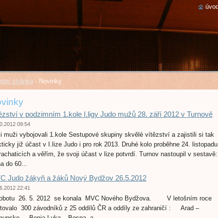
úvod
dní stránka
-
Novinky
vinky
ězství v podzimním 1.kole I.ligy Judo mužů 28. září 2012 v Turnově
0.2012 09:54
i muži vybojovali 1.kole Sestupové skupiny skvělé vítězství a zajistili si tak
kticky již účast v I.lize Judo i pro rok 2013. Druhé kolo proběhne 24. listopadu
rachaticích a věřím, že svoji účast v lize potvrdí. Turnov nastoupil v sestavě:
a do 60...
C Judo žákyň a žáků Nový Bydžov 26.5.2012
6.2012 22:41
obotu 26. 5. 2012 se konala MVC Nového Bydžova. V letošním roce
rtovalo 300 závodníků z 25 oddílů ČR a oddíly ze zahraničí : Arad –
unsko , Benja Luka – Bosna a ...