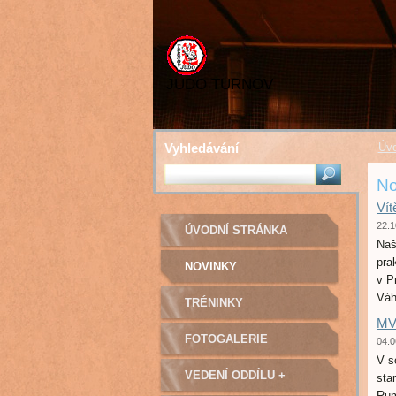
JUDO TURNOV
Vyhledávání
Úvo
No
Vít
22.1
ÚVODNÍ STRÁNKA
Naš
pra
NOVINKY
v P
Váh
TRÉNINKY
MV
FOTOGALERIE
04.0
V s
VEDENÍ ODDÍLU +
sta
Rum