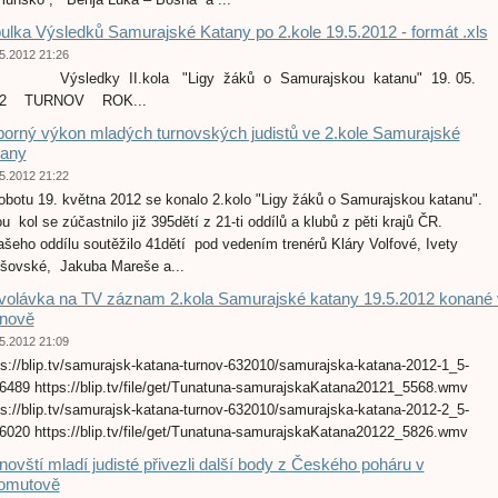
ulka Výsledků Samurajské Katany po 2.kole 19.5.2012 - formát .xls
5.2012 21:26
sledky II.kola "Ligy žáků o Samurajskou katanu" 19. 05.
12 TURNOV ROK...
orný výkon mladých turnovských judistů ve 2.kole Samurajské
tany
5.2012 21:22
obotu 19. května 2012 se konalo 2.kolo "Ligy žáků o Samurajskou katanu".
u kol se zúčastnilo již 395dětí z 21-ti oddílů a klubů z pěti krajů ČR.
ašeho oddílu soutěžilo 41dětí pod vedením trenérů Kláry Volfové, Ivety
išovské, Jakuba Mareše a...
olávka na TV záznam 2.kola Samurajské katany 19.5.2012 konané 
rnově
5.2012 21:09
ps://blip.tv/samurajsk-katana-turnov-632010/samurajska-katana-2012-1_5-
6489 https://blip.tv/file/get/Tunatuna-samurajskaKatana20121_5568.wmv
ps://blip.tv/samurajsk-katana-turnov-632010/samurajska-katana-2012-2_5-
6020 https://blip.tv/file/get/Tunatuna-samurajskaKatana20122_5826.wmv
novští mladí judisté přivezli další body z Českého poháru v
omutově