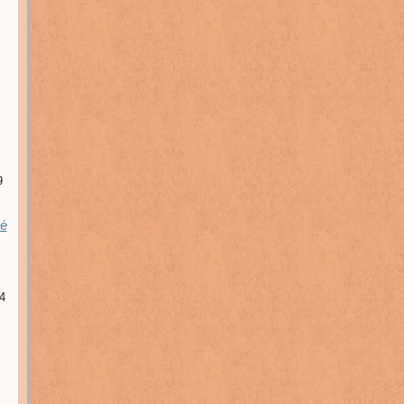
9
ké
4