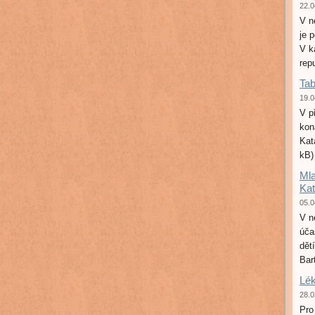
22.0
V n
je 
V k
rep
Tab
19.0
V p
kon
Kat
kB
Mla
Ka
05.0
V n
úča
dět
Bar
Lék
28.0
Pro