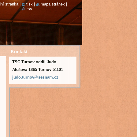
ní stránka
|
tisk
|
mapa stránek
|
rss
Kontakt
TSC Turnov oddíl Judo
Alešova 1865 Turnov 51101
judo.tur
nov@sezn
am.cz