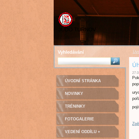
JUDO TURNOV
Vyhledávání
Úvo
Úh
27.0
Pok
ÚVODNÍ STRÁNKA
pop
ury
NOVINKY
poř
TRÉNINKY
poji
FOTOGALERIE
Zpě
VEDENÍ ODDÍLU +