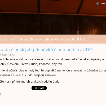
úvod
dní stránka
-
Úhrada členských příspěvků členů oddílu JUDO
rada členských příspěvků členů oddílu JUDO
3.2012 22:04
ud členové oddílu a rodiče našich žáků dosud neuhradili členské přípěvky a
latek Českému svazu Judo, žádáme, aby tak
chleně učinili. Bez úhrady těchto poplatků nemohou starovat na žádném turnaj
ádaném ČsJu a KS judo. Nejsou zároveň
štěni ani při trénincích a akcích oddílu Judo.
t