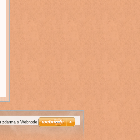
u zdarma s Webnode