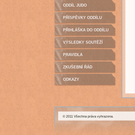
TRENÉŘI - KONTAKTY
ODDÍL JUDO
PŘÍSPĚVKY ODDÍLU
JUDO NA ROK 2022
PŘIHLÁŠKA DO ODDÍLU
JUDO
VÝSLEDKY SOUTĚŽÍ
POŘÁDANÝCH NAŠÍM
PRAVIDLA
ODDÍLEM JUDO
ZKUŠEBNÍ ŘÁD
ODKAZY
© 2011 Všechna práva vyhrazena.