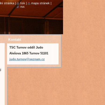
ní stránka
|
tisk
|
mapa stránek
|
rss
Kontakt
TSC Turnov oddíl Judo
Alešova 1865 Turnov 51101
judo.tur
nov@sezn
am.cz
i