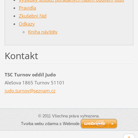
Pravidla
Zkušební řád
Odkazy
Kniha návštěv
Kontakt
TSC Turnov oddíl Judo
Alešova 1865 Turnov 51101
judo.tur
nov@sezn
am.cz
© 2011 Všechna práva vyhrazena.
Tvorba webu zdarma s Webnode