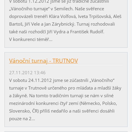
V sobotu 1.12.2012 jsme se již tradičně zúčastnili
„Vánočního turnaje“ v Semilech. Naše svěřence
doprovázeli trenéři Klára Volfová, Iveta Trpišovská, Aleš
Bartoš, Jiří Vele a Jan Zárybnický. Turnaj rozhodovali
také naši rozhodčí Jiří Vydra a František Rudolf.
V konkurenci téměř...
Vánoční turnaj - TRUTNOV
27.11.2012 13:46
V sobotu 24.11.2012 jsme se zúčastnili „Vánočního“
turnaje v Trutnově určeného pro mláďata a mladší žáky
a žákyně. Na tomto tradičním turnaji se nám v silné
mezinárodní konkurenci čtyř zemí (Německo, Polsko,
Slovensko, ČR) příliš nedařilo a naši svěřenci dosáhli
pouze na 2...