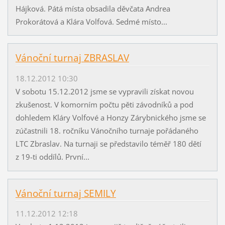
Hájková. Pátá místa obsadila děvčata Andrea
Prokorátová a Klára Volfová. Sedmé místo...
Vánoční turnaj ZBRASLAV
18.12.2012 10:30
V sobotu 15.12.2012 jsme se vypravili získat novou
zkušenost. V komorním počtu pěti závodníků a pod
dohledem Kláry Volfové a Honzy Zárybnického jsme se
zúčastnili 18. ročníku Vánočního turnaje pořádaného
LTC Zbraslav. Na turnaji se představilo téměř 180 dětí
z 19-ti oddílů. První...
Vánoční turnaj SEMILY
11.12.2012 12:18