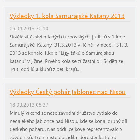
Výsledky 1. kola Samurajské Katany 2013
05.04.2013 20:10
Skvělé vítězství mladých turnovských judistů v 1.kole
Samurajské Katany 31.3.2013 v Jičíně V neděli 31. 3.
2013 se konalo 1.kolo "Ligy žáků o Samurajskou
katanu" v Jičíně. Prvého kola se zúčastnilo 154dětí ze
14-ti oddílů a klubů z pěti krajů...
Výsledky Český pohár Jablonec nad Nisou
18.03.2013 08:37
Minulý víkend se naše závodní družstvo vydalo do
nedalekého Jablonce nad Nisou, kde se konal druhý díl
Českého poháru. Náš oddíl celkově reprezentovalo 9
závodníků. Třetí místo obsadila dorostenka Petra