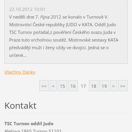
22.10.2012 10:01
V neděli dne 7. října 2012 se konalo v Turnově V.
Mistrovství České republiky JUDO v KATA. Oddíl Judo
TSC Turnov pořádal,z pověření Českého svazu Juda v
Praze tuto vrcholnou soutěž. Mistrovské sestavy KATA
předvádějí muži i ženy vždy ve dvojici. Jedná se o
určené...
Všechny články
<<
<
15
16
17
18
19
>
>>
Kontakt
TSC Turnov oddíl Judo
Alešova 1865 Turnov 51101