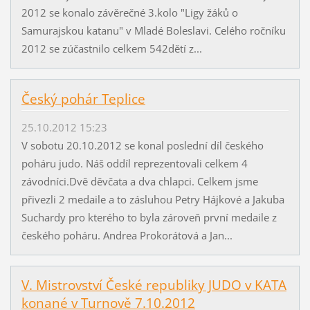
2012 se konalo závěrečné 3.kolo "Ligy žáků o
Samurajskou katanu" v Mladé Boleslavi. Celého ročníku
2012 se zúčastnilo celkem 542dětí z...
Český pohár Teplice
25.10.2012 15:23
V sobotu 20.10.2012 se konal poslední díl českého
poháru judo. Náš oddíl reprezentovali celkem 4
závodníci.Dvě děvčata a dva chlapci. Celkem jsme
přivezli 2 medaile a to zásluhou Petry Hájkové a Jakuba
Suchardy pro kterého to byla zároveň první medaile z
českého poháru. Andrea Prokorátová a Jan...
V. Mistrovství České republiky JUDO v KATA
konané v Turnově 7.10.2012