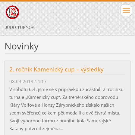
JUDO TURNOV
Novinky
2. ročník Kamenický cup – výsledky
08.04.2013 14:17
V sobotu 6.4. jsme se s přípravkou zúčastnili 2. ročníku
turnaje „Kamenický cup“. Za trenérského doprovodu
Kláry Volfové a Honzy Zárybnického získalo našich
sedm svěřenců celkem pět medailí a dvě čtvrtá místa.
Svoji výbornou formu z prvního kola Samurajské
Katany potvrdil zejména...