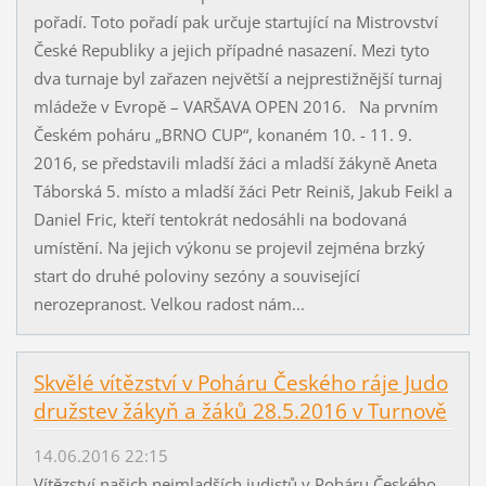
pořadí. Toto pořadí pak určuje startující na Mistrovství
České Republiky a jejich případné nasazení. Mezi tyto
dva turnaje byl zařazen největší a nejprestižnější turnaj
mládeže v Evropě – VARŠAVA OPEN 2016. Na prvním
Českém poháru „BRNO CUP“, konaném 10. - 11. 9.
2016, se představili mladší žáci a mladší žákyně Aneta
Táborská 5. místo a mladší žáci Petr Reiniš, Jakub Feikl a
Daniel Fric, kteří tentokrát nedosáhli na bodovaná
umístění. Na jejich výkonu se projevil zejména brzký
start do druhé poloviny sezóny a související
nerozepranost. Velkou radost nám...
Skvělé vítězství v Poháru Českého ráje Judo
družstev žákyň a žáků 28.5.2016 v Turnově
14.06.2016 22:15
Vítězství našich nejmladších judistů v Poháru Českého