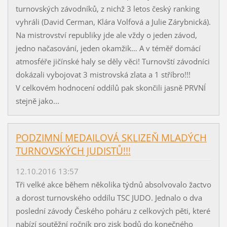
turnovských závodníků, z nichž 3 letos český ranking
vyhráli (David Cerman, Klára Volfová a Julie Zárybnická).
Na mistrovství republiky jde ale vždy o jeden závod,
jedno načasování, jeden okamžik… A v téměř domácí
atmosféře jičínské haly se děly věci! Turnovští závodníci
dokázali vybojovat 3 mistrovská zlata a 1 stříbro!!!
V celkovém hodnocení oddílů pak skončili jasně PRVNÍ
stejně jako...
PODZIMNÍ MEDAILOVÁ SKLIZEŇ MLADÝCH
TURNOVSKÝCH JUDISTŮ!!!
12.10.2016 13:57
Tři velké akce během několika týdnů absolvovalo žactvo
a dorost turnovského oddílu TSC JUDO. Jednalo o dva
poslední závody Českého poháru z celkových pěti, které
nabízí soutěžní ročník pro zisk bodů do konečného