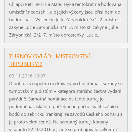
Chlapci Petr Reiniš a Matěj Hyka tentokrát na bodovaná
umístění nedosáhli, ale jejich výkony jsou příslibem do
budoucna. Výsledky: Julie Zárybnická 3/1 2. místo st.
žákyně Lucie Zárybnická 4/1 3. místo st. žákyně Julie
Zárybnická 2/2 7. místo dorostenky Lucie...
TURNOV OVLÁDL MISTROVSTVÍ
REPUBLIKY!!!
03.11.2016 10:07
Dlouho a s napětím očekávaný vrchol domácí sezony se
turnovským judistům v kategorii staršího žactva vydařil
parádně. Samotná nominace na tento turnaj je
podmíněna získáním potřebného počtu kvalifikačních
bodů do žebříčku (ranking) ze závodů Českého poháru a
je proto velmi cenná. Na samotný turnaj, konaný
v sobotu 22.10.2016 v Jičíně se probojovalo celkem 7