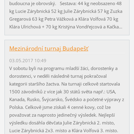
budoucna je obrovský. Sestava: 44 kg neobsazeno 48
kg Lucie Zárybnická 52 kg Julie Zárybnická 57 kg Zuzka
Gregarová 63 kg Petra Vážková a Klára Volfová 70 kg
Klára Ulrichová + 70 kg Kristýna Vondřejcová a Kačka...
Mezinárodní turnaj Budapešť
03.05.2017 10:49
V sobotu byli na programu mladší žáci, dorostenky a
dorostenci, v neděli následně turnaj pokračoval
kategorii staršího žactva. Na turnaji celkově startovala
1500 závodníků z více jak 30 států světa např.: USA,
Kanada, Rusko, Švýcarsko, Švédsko a početné výpravy z
Polska. Celkově jsme získali 4 cenné kovy, což lze
považovat za naprosto jedinečný výsledek. Nejlepší
výsledku dosáhla děvčata Julie Zárybnická 2. místo,
Lucie Zárybnická 2x3. místo a Klára Volfová 3. místo.