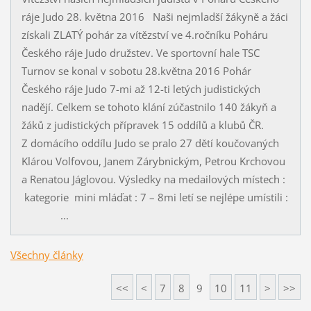
ráje Judo 28. května 2016 Naši nejmladší žákyně a žáci
získali ZLATÝ pohár za vítězství ve 4.ročníku Poháru
Českého ráje Judo družstev. Ve sportovní hale TSC
Turnov se konal v sobotu 28.května 2016 Pohár
Českého ráje Judo 7-mi až 12-ti letých judistických
nadějí. Celkem se tohoto klání zúčastnilo 140 žákyň a
žáků z judistických přípravek 15 oddílů a klubů ČR.
Z domácího oddílu Judo se pralo 27 dětí koučovaných
Klárou Volfovou, Janem Zárybnickým, Petrou Krchovou
a Renatou Jáglovou. Výsledky na medailových místech :
kategorie mini mláďat : 7 – 8mi letí se nejlépe umístili :
...
Všechny články
<<
<
7
8
9
10
11
>
>>