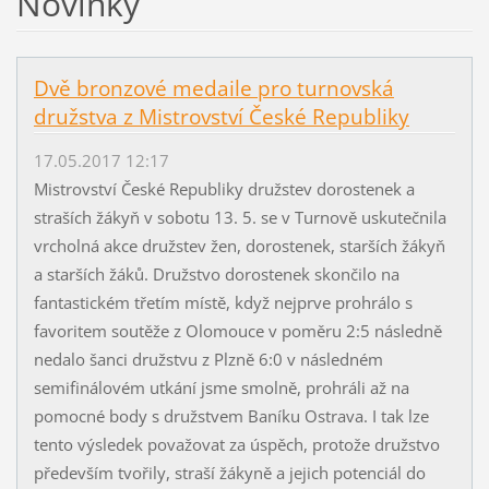
Novinky
Dvě bronzové medaile pro turnovská
družstva z Mistrovství České Republiky
17.05.2017 12:17
Mistrovství České Republiky družstev dorostenek a
straších žákyň v sobotu 13. 5. se v Turnově uskutečnila
vrcholná akce družstev žen, dorostenek, starších žákyň
a starších žáků. Družstvo dorostenek skončilo na
fantastickém třetím místě, když nejprve prohrálo s
favoritem soutěže z Olomouce v poměru 2:5 následně
nedalo šanci družstvu z Plzně 6:0 v následném
semifinálovém utkání jsme smolně, prohráli až na
pomocné body s družstvem Baníku Ostrava. I tak lze
tento výsledek považovat za úspěch, protože družstvo
především tvořily, straší žákyně a jejich potenciál do