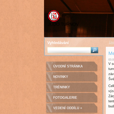
JUDO TURNOV
Vyhledávání
Úvo
Me
03.0
V s
ÚVODNÍ STRÁNKA
tur
záv
NOVINKY
Švé
Cel
TRÉNINKY
výs
Zár
FOTOGALERIE
ten
bud
VEDENÍ ODDÍLU +