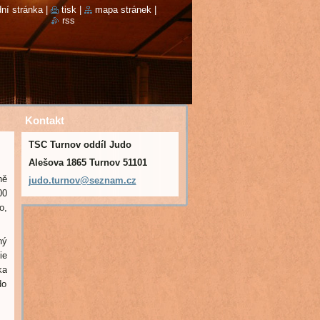
ní stránka
|
tisk
|
mapa stránek
|
rss
Kontakt
TSC Turnov oddíl Judo
Alešova 1865 Turnov 51101
ně
judo.tur
nov@sezn
am.cz
00
o,
ný
ie
ka
do