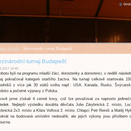
úvod
dní stránka
-
Mezinárodní turnaj Budapešť
zinárodní turnaj Budapešť
5.2017 10:49
obotu byli na programu mladší žáci, dorostenky a dorostenci, v neděli násled
naj pokračoval kategorii staršího žactva. Na turnaji celkově startovala 15
odníků z více jak 30 států světa např.: USA, Kanada, Rusko, Švýcarsk
dsko a početné výpravy z Polska.
kově jsme získali 4 cenné kovy, což lze považovat za naprosto jedineč
ledek. Nejlepší výsledku dosáhla děvčata Julie Zárybnická 2. místo, Luc
ybnická 2x3. místo a Klára Volfová 3. místo. Chlapci Petr Reiniš a Matěj Hy
tokrát na bodovaná umístění nedosáhli, ale jejich výkony jsou příslibem 
oucna.