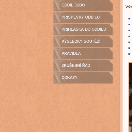
TRENÉŘI - KONTAKTY
ODDÍL JUDO
Výs
PŘÍSPĚVKY ODDÍLU
JUDO NA ROK 2022
PŘIHLÁŠKA DO ODDÍLU
JUDO
VÝSLEDKY SOUTĚŽÍ
POŘÁDANÝCH NAŠÍM
PRAVIDLA
ODDÍLEM JUDO
ZKUŠEBNÍ ŘÁD
ODKAZY