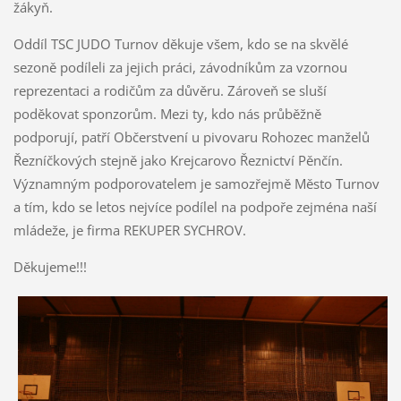
žákyň.
Oddíl TSC JUDO Turnov děkuje všem, kdo se na skvělé
sezoně podíleli za jejich práci, závodníkům za vzornou
reprezentaci a rodičům za důvěru. Zároveň se sluší
poděkovat sponzorům. Mezi ty, kdo nás průběžně
podporují, patří Občerstvení u pivovaru Rohozec manželů
Řezníčkových stejně jako Krejcarovo Řeznictví Pěnčín.
Významným podporovatelem je samozřejmě Město Turnov
a tím, kdo se letos nejvíce podílel na podpoře zejména naší
mládeže, je firma REKUPER SYCHROV.
Děkujeme!!!