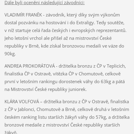
Dále byli oceněni následující závodníci:
VLADIMÍR FRANĚK - závodník, který díky svým výkonům
dostal pozvánku na hostování i do Extraligy. Tedy soutěže,
v níž startuje celá řada českých i evropských reprezentantů.
Jeho letošní vrchol ale přišel až na mistrovství České
republiky v Brně, kde získal bronzovou medaili ve váze do
90kg.
ANDREA PROKORÁTOVÁ - držitelka bronzu z ČP v Teplicích,
finalistka ČP v Ostravě, vítězka ČP v Chomutově, celkově
první v letošním rankingu dorostenek váhy do 63kg a pátá
na Mistrovství České republiky juniorek.
KLÁRA VOLFOVÁ – držitelka bronzu z ČP v Ostravě, finalistka
z ČP v Jablonci, Chomutově a Brně, celkově druhá v letošním
českém ranking listu starších žákyň váhy do 57kg, a držitelka
bronzové medaile z mistrovství České republiky starších
žákyň.