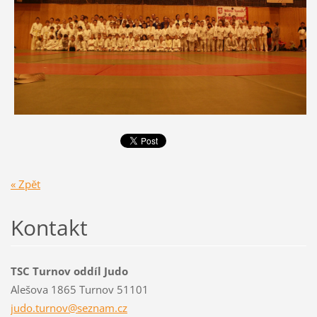
« Zpět
Kontakt
TSC Turnov oddíl Judo
Alešova 1865 Turnov 51101
judo.tur
nov@sezn
am.cz