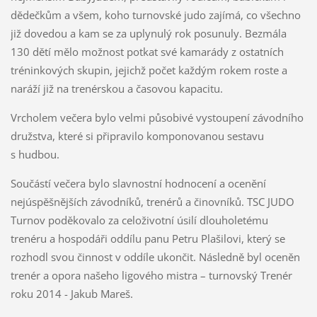
dědečkům a všem, koho turnovské judo zajímá, co všechno
již dovedou a kam se za uplynulý rok posunuly. Bezmála
130 dětí mělo možnost potkat své kamarády z ostatních
tréninkových skupin, jejichž počet každým rokem roste a
naráží již na trenérskou a časovou kapacitu.
Vrcholem večera bylo velmi působivé vystoupení závodního
družstva, které si připravilo komponovanou sestavu
s hudbou.
Součástí večera bylo slavnostní hodnocení a ocenění
nejúspěšnějších závodníků, trenérů a činovníků. TSC JUDO
Turnov poděkovalo za celoživotní úsilí dlouholetému
trenéru a hospodáři oddílu panu Petru Plašilovi, který se
rozhodl svou činnost v oddíle ukončit. Následně byl oceněn
trenér a opora našeho ligového mistra – turnovský Trenér
roku 2014 - Jakub Mareš.