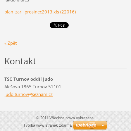
plan_zari_prosinec2013.xls (22016)
« Zpět
Kontakt
TSC Turnov oddíl Judo
Alešova 1865 Turnov 51101
judo.tur
nov@sezn
am.cz
© 2011 Všechna práva vyhrazena.
Tvorba www stránek zdarma