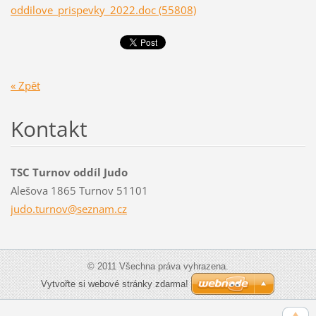
oddilove_prispevky_2022.doc (55808)
« Zpět
Kontakt
TSC Turnov oddíl Judo
Alešova 1865 Turnov 51101
judo.tur
nov@sezn
am.cz
© 2011 Všechna práva vyhrazena.
Vytvořte si webové stránky zdarma!