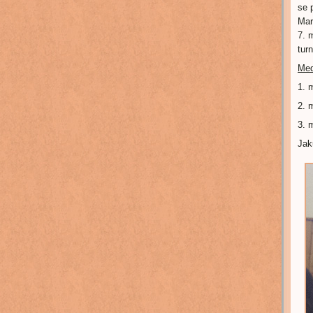
se 
Mar
7. 
tur
Med
1. 
2. 
3. 
Jak