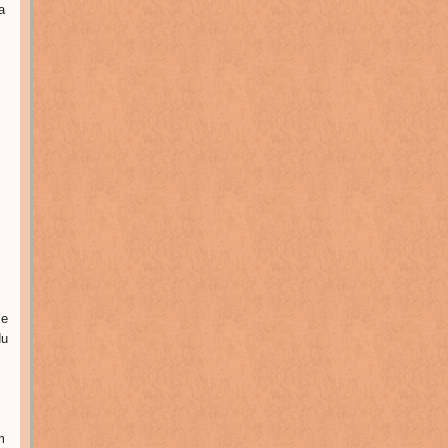
a
se
du
m