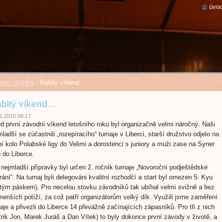
úvod
dní stránka
-
Nabitý víkend…
bitý víkend…
1.2015 08:17
d první závodní víkend letošního roku byl organizačně velmi náročný. Naši
ladší se zúčastnili „rozepíracího“ turnaje v Liberci, starší družstvo odjelo na
ní kolo Polabské ligy do Velimi a dorostenci s juniory a muži zase na Syner
 do Liberce.
 nejmladší přípravky byl určen 2. ročník turnaje „Novoroční podještědské
rání“. Na turnaj byli delegováni kvalitní rozhodčí a start byl omezen 5. Kyu
utým páskem). Pro necelou stovku závodníků tak ubíhal velmi svižně a bez
menších potíží, za což patří organizátorům velký dík. Využili jsme zaměření
naje a přivezli do Liberce 14 převážně začínajících zápasníků. Pro tři z nich
trik Jon, Marek Juráš a Dan Vítek) to byly dokonce první závody v životě, a