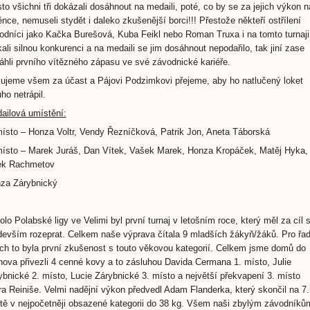
sto všichni tři dokázali dosáhnout na medaili, poté, co by se za jejich výkon n
ěnce, nemuseli stydět i daleko zkušenější borci!!! Přestože někteří ostřílení
odníci jako Kačka Burešová, Kuba Feikl nebo Roman Truxa i na tomto turnaji
kali silnou konkurenci a na medaili se jim dosáhnout nepodařilo, tak jiní zase
áhli prvního vítězného zápasu ve své závodnické kariéře.
ujeme všem za účast a Pájovi Podzimkovi přejeme, aby ho natlučený loket
ho netrápil.
ailová umístění:
místo – Honza Voltr, Vendy Řezníčková, Patrik Jon, Aneta Táborská
místo – Marek Juráš, Dan Vítek, Vašek Marek, Honza Kropáček, Matěj Hyka,
ek Rachmetov
za Zárybnický
olo Polabské ligy ve Velimi byl první turnaj v letošním roce, který měl za cíl 
devším rozeprat. Celkem naše výprava čítala 9 mladších žákyň/žáků. Pro řa
ich to byla první zkušenost s touto věkovou kategorií. Celkem jsme domů do
nova přivezli 4 cenné kovy a to zásluhou Davida Cermana 1. místo, Julie
ybnické 2. místo, Lucie Zárybnické 3. místo a největší překvapení 3. místo
ra Reiniše. Velmi nadějní výkon předvedl Adam Flanderka, který skončil na 7.
tě v nejpočetněji obsazené kategorii do 38 kg. Všem naši zbylým závodníků