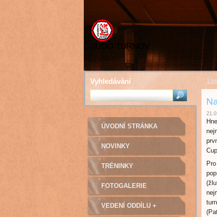
JUDO TURNOV
Vyhledávání
Úvo
Na
21.0
Hne
ÚVODNÍ STRÁNKA
nejm
prv
NOVINKY
Cup
Pro
TRÉNINKY
pop
(žl
FOTOGALERIE
nej
tur
VEDENÍ ODDÍLU +
(Pa