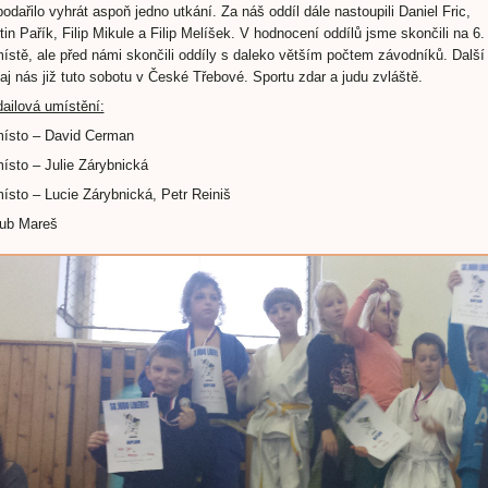
podařilo vyhrát aspoň jedno utkání. Za náš oddíl dále nastoupili Daniel Fric,
tin Pařík, Filip Mikule a Filip Melíšek. V hodnocení oddílů jsme skončili na 6. 
místě, ale před námi skončili oddíly s daleko větším počtem závodníků. Další
naj nás již tuto sobotu v České Třebové. Sportu zdar a judu zvláště.
ailová umístění:
místo – David Cerman
místo – Julie Zárybnická
místo – Lucie Zárybnická, Petr Reiniš
ub Mareš