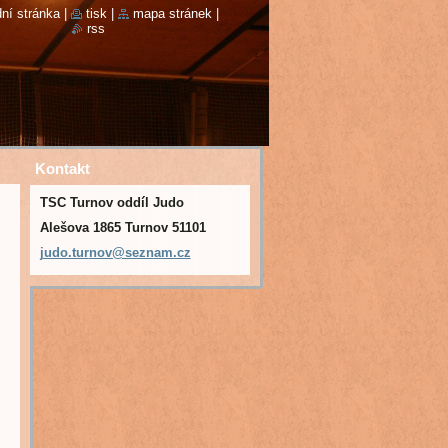
ní stránka
|
tisk
|
mapa stránek
|
rss
Kontakt
TSC Turnov oddíl Judo
Alešova 1865 Turnov 51101
judo.tur
nov@sezn
am.cz