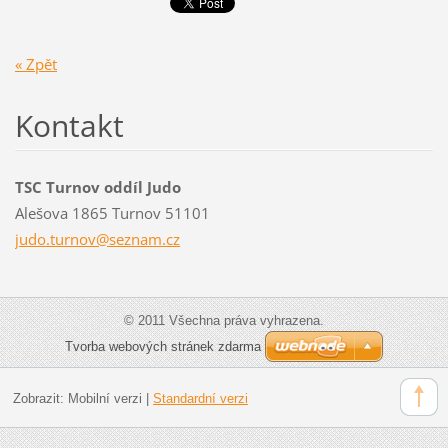
« Zpět
Kontakt
TSC Turnov oddíl Judo
Alešova 1865 Turnov 51101
judo.tur
nov@sezn
am.cz
© 2011 Všechna práva vyhrazena.
Tvorba webových stránek zdarma
Zobrazit:
Mobilní verzi
|
Standardní verzi