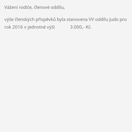
Vážení rodiče, členové oddílu,
výše členských příspěvků byla stanovena VV oddílu Judo pro
rok 2016 v jednotné výši 3.000,- Kč.
a
y
j