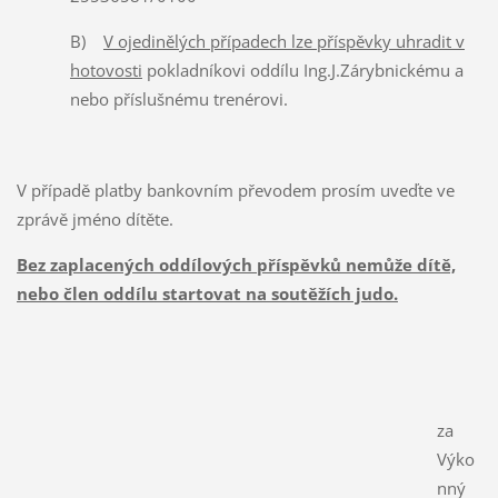
B)
V ojedinělých případech lze příspěvky uhradit v
hotovosti
pokladníkovi oddílu Ing.J.Zárybnickému a
nebo příslušnému trenérovi.
V případě platby bankovním převodem prosím uveďte ve
zprávě jméno dítěte.
Bez zaplacených oddílových příspěvků nemůže dítě,
nebo člen oddílu startovat na soutěžích judo.
za
Výko
nný