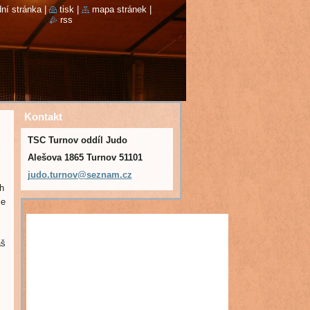
ní stránka
|
tisk
|
mapa stránek
|
rss
Kontakt
TSC Turnov oddíl Judo
Alešova 1865 Turnov 51101
judo.tur
nov@sezn
am.cz
h
ie
áš