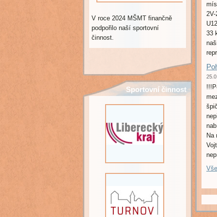
mís
2V-
V roce 2024 MŠMT finančně
U12
podpořilo naší sportovní
33 
činnost.
naš
rep
Poh
25.0
!!!
Sportovní činnost
mez
mládeže oddílu
špi
juda podpořil v
nepř
roce 2022
nab
Liberecký kraj.
Na 
Voj
nep
Vše