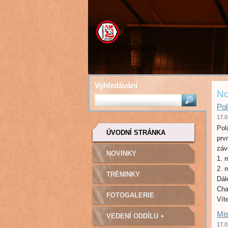
JUDO TURNOV
Vyhledávání
No
Pol
17.0
Pol
ÚVODNÍ STRÁNKA
prv
záv
NOVINKY
1. 
2. 
TRÉNINKY
Dál
Cha
FOTOGALERIE
Ví
Mis
VEDENÍ ODDÍLU +
17.0