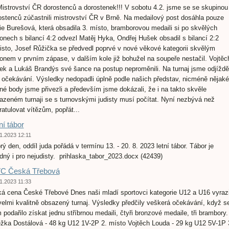
 Mistrovství ČR dorostenců a dorostenek!!! V sobotu 4.2. jsme se se skupinou
ostenců zúčastnili mistrovství ČR v Brně. Na medailový post dosáhla pouze
ie Burešová, která obsadila 3. místo, bramborovou medaili si po skvělých
onech s bilancí 4:2 odvezl Matěj Hyka, Ondřej Hušek obsadil s bilancí 2:2
isto, Josef Růžička se předvedl poprvé v nové věkové kategorii skvělým
onem v prvním zápase, v dalším kole již bohužel na soupeře nestačil. Vojtěc
ek a Lukáš Brandýs své šance na postup neproměnili. Na turnaj jsme odjížděl
í očekávání. Výsledky nedopadli úplně podle našich představ, nicméně nějaké
né body jsme přivezli a především jsme dokázali, že i na takto skvěle
azeném turnaji se s turnovskými judisty musí počítat. Nyní nezbývá než
ratulovat vítězům, popřát...
ní tábor
1.2023 12:11
rý den, oddíl juda pořádá v termínu 13. - 20. 8. 2023 letní tábor. Tábor je
dný i pro nejudisty. prihlaska_tabor_2023.docx (42439)
C Česká Třebová
1.2023 11:33
ká cena České Třebové Dnes naši mladí sportovci kategorie U12 a U16 vyrazi
velmi kvalitně obsazený turnaj. Výsledky předčily veškerá očekávání, když s
 podařilo získat jednu stříbrnou medaili, čtyři bronzové medaile, tři brambory.
žka Dostálová - 48 kg U12 1V-2P 2. místo Vojtěch Louda - 29 kg U12 5V-1P 