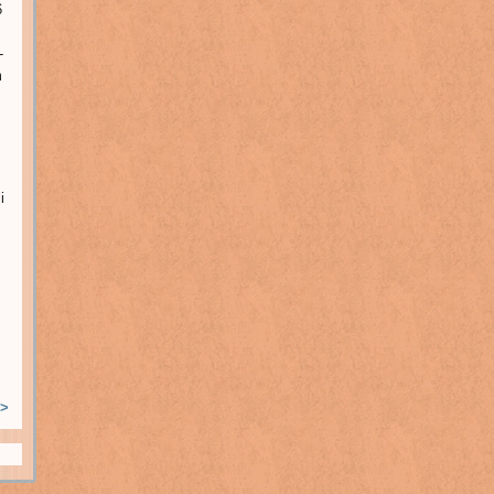
6
-
m
i
>