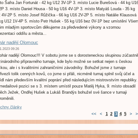
to Šafra Jan Fortunát - 42 kg U12 3V-1P 3. místo Lucie Burešová - 44 kg U1
2P 3. místo Daniel Housa - 50 kg U16 4V-1P 3. místo Matyáš Louda - 35 kg
 4V-2P 5. místo Josef Růžička - 66 kg U16 2V-2P 5. místo Natálie Klausová 
kg U12 1V-4P 5. místo Petr Hušek - 55 kg U16 bez 0V-1P bez umístění Vše
im mladým sportovcům děkujeme za předvedené výkony a vzornou
rezentaci oddílu a města...
ár nadějí Olomouc
1.2023 09:26
Pohár nadějí Olomouc!!! V sobotu jsme se s dorosteneckou skupinou zúčastnil
inárodního přípravného turnaje, kde bylo možné se setkat nejen s českou
čkou, ale i s kvalitními zahraničními závodníky. Bohužel jsme z turnaje
ivezli tolik cenných kovů, co jsme si přáli, nicméně turnaj splnil svůj účel a
ídl nám především kvalitní poprání před následujícím mistrovstvím republiky.
medailové pozici se s 3. místem umístil pouze Matěj Hyka, 9. místo obsadil
těch Ježek, Ondřej Hušek a Lukáš Brandýs bohužel své šance v turnaji
roměnili.
chny články
<<
<
1
2
3
4
5
>
>