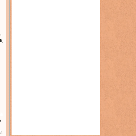
h
i,
li
e
3.