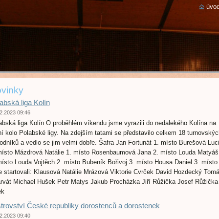
úvod
vinky
abská liga Kolín
2.2023 09:46
abská liga Kolín O proběhlém víkendu jsme vyrazili do nedalekého Kolína na
ní kolo Polabské ligy. Na zdejším tatami se představilo celkem 18 turnovskýc
odníků a vedlo se jim velmi dobře. Šafra Jan Fortunát 1. místo Burešová Luc
místo Mázdrová Natálie 1. místo Rosenbaumová Jana 2. místo Louda Matyáš
místo Louda Vojtěch 2. místo Bubeník Bořivoj 3. místo Housa Daniel 3. místo
e startovali: Klausová Natálie Mrázová Viktorie Cvrček David Hozdecký Tom
rvát Michael Hušek Petr Matys Jakub Procházka Jiří Růžička Josef Růžička
tek
trovství České republiky dorostenců a dorostenek
2.2023 09:40